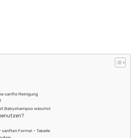
ine sanfte Reinigung
?
 mit Babyshampoo wäschst
 benutzen?
 sanften Formel – Tabelle
unden