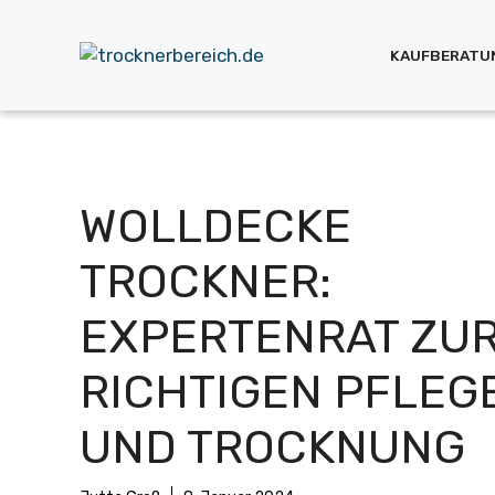
Zum
Inhalt
KAUFBERATU
springen
WOLLDECKE
TROCKNER:
EXPERTENRAT ZU
RICHTIGEN PFLEG
UND TROCKNUNG