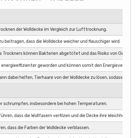
rocknen der Wolldecke im Vergleich zur Lufttrocknung.
u beitragen, dass die Wolldecke weicher und flauschiger wird.
s Trockners können Bakterien abgetötet und das Risiko von Gerüchen 
energieeffizienter geworden und können somit den Energieverbrauch 
nn dabei helfen, Tierhaare von der Wolldecke zu lösen, sodass sie lei
r schrumpfen, insbesondere bei hohen Temperaturen.
ühren, dass die Wollfasern verfilzen und die Decke ihre Weichheit verlie
en, dass die Farben der Wolldecke verblassen.