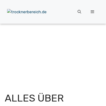
Zum
Inhalt
Menü
springen
ALLES ÜBER