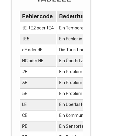
Fehlercode
Bedeutung
tE, tE2 oder tE4
Ein Temperaturfehler ist aufgetreten.
tE5
Ein Fehler in der Temperatur des Kond
dE oder dF
Die Tür ist nicht richtig geschlossen.
HC oder HE
Ein Überhitzungsschutz wurde ausgelö
2E
Ein Problem mit dem Kondensatorlüfte
3E
Ein Problem mit dem Luftstrom wird er
5E
Ein Problem mit der Entwässerung wird
LE
Ein Überlastungsfehler ist aufgetreten
CE
Ein Kommunikationsfehler wurde erkan
PE
Ein Sensorfehler wurde erkannt.