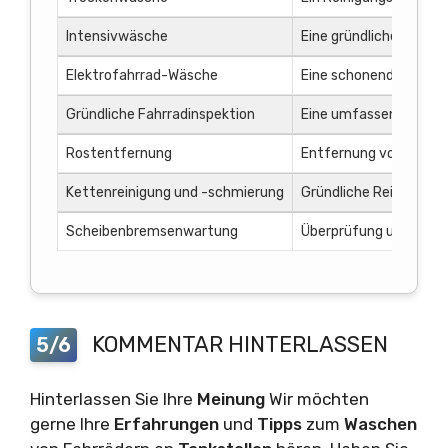
Intensivwäsche
Eine gründliche Reinig
Elektrofahrrad-Wäsche
Eine schonende Reinig
Gründliche Fahrradinspektion
Eine umfassende Inspe
Rostentfernung
Entfernung von Rostst
Kettenreinigung und -schmierung
Gründliche Reinigung u
Scheibenbremsenwartung
Überprüfung und Einste
KOMMENTAR HINTERLASSEN
5/6
Hinterlassen Sie Ihre
Meinung
Wir möchten
gerne Ihre
Erfahrungen
und
Tipps
zum
Waschen