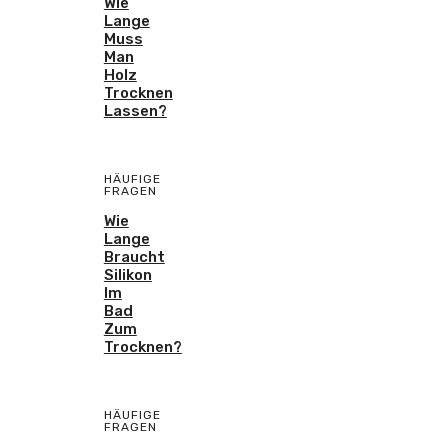
Wie
Lange
Muss
Man
Holz
Trocknen
Lassen?
HÄUFIGE
FRAGEN
Wie
Lange
Braucht
Silikon
Im
Bad
Zum
Trocknen?
HÄUFIGE
FRAGEN