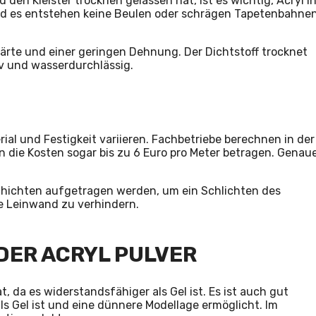
n Kleister trocknen gelassen hat, ist es wichtig, Acryl i
und es entstehen keine Beulen oder schrägen Tapetenbahnen
härte und einer geringen Dehnung. Der Dichtstoff trocknet
iv und wasserdurchlässig.
al und Festigkeit variieren. Fachbetriebe berechnen in der
 die Kosten sogar bis zu 6 Euro pro Meter betragen. Genau
chichten aufgetragen werden, um ein Schlichten des
ie Leinwand zu verhindern.
ODER ACRYL PULVER
, da es widerstandsfähiger als Gel ist. Es ist auch gut
s Gel ist und eine dünnere Modellage ermöglicht. Im