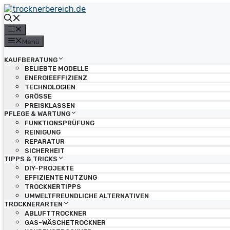
Zum
Inhalt
springen
Menü
Menü
KAUFBERATUNG
BELIEBTE MODELLE
ENERGIEEFFIZIENZ
TECHNOLOGIEN
GRÖSSE
PREISKLASSEN
PFLEGE & WARTUNG
FUNKTIONSPRÜFUNG
REINIGUNG
REPARATUR
SICHERHEIT
TIPPS & TRICKS
DIY-PROJEKTE
EFFIZIENTE NUTZUNG
TROCKNERTIPPS
UMWELTFREUNDLICHE ALTERNATIVEN
TROCKNERARTEN
ABLUFTTROCKNER
GAS-WÄSCHETROCKNER