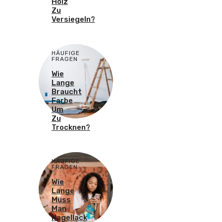
Holz
Zu
Versiegeln?
HÄUFIGE
FRAGEN
Wie
Lange
Braucht
Farbe
Um
Zu
Trocknen?
HÄUFIGE
FRAGEN
Wie
Lange
Muss
Man
Nagellack