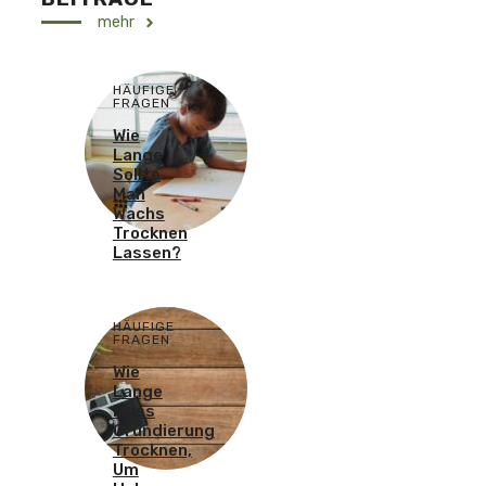
mehr
HÄUFIGE
FRAGEN
Wie
Lange
Sollte
Man
Wachs
Trocknen
Lassen?
HÄUFIGE
FRAGEN
Wie
Lange
Muss
Grundierung
Trocknen,
Um